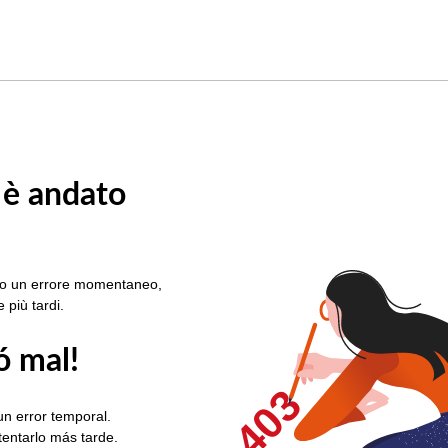
 è andato
rato un errore momentaneo,
e più tardi.
ó mal!
403
un error temporal.
ntentarlo más tarde.